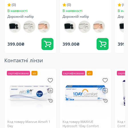
(0)
(0)
(0)
В наявності
В наявності
В ная
Дорожній набір
Дорожній набір
Дорож
399.00₴
399.00₴
399.
Контактні лінзи
сертифіковано
хіт
сертифіковано
хіт
сертиф
Код товару:Maxvue Airsoft 1
Код товару:MAXVUE
Код то
Day
Hydrosoft 1Day Comfort
Comfor