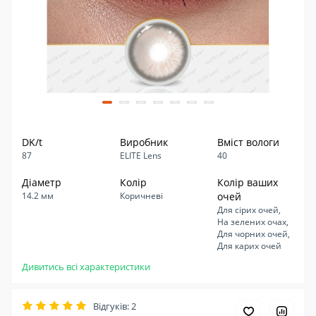
DK/t
Виробник
Вміст вологи
87
ELITE Lens
40
Діаметр
Колір
Колір ваших
14.2 мм
Коричневі
очей
Для сірих очей,
На зелених очах,
Для чорних очей,
Для карих очей
Дивитись всі характеристики
Відгуків: 2