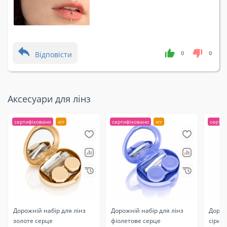
0
0
Відповісти
Аксесуари для лінз
сертифіковано
хіт
сертифіковано
хіт
сертиф
Дорожній набір для лінз
Дорожній набір для лінз
Дорож
золоте серце
фіолетове серце
сірий