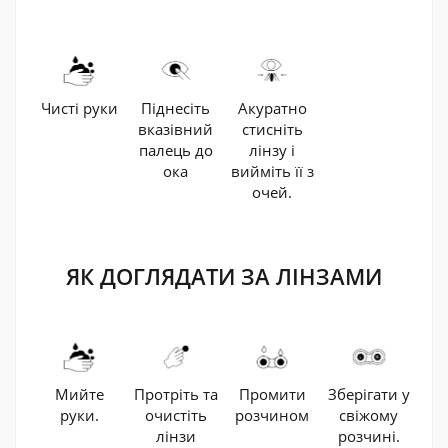
Піднесіть
Акуратно
Чисті руки
вказівний
стисніть
палець до
лінзу і
ока
вийміть її з
очей.
ЯК ДОГЛЯДАТИ ЗА ЛІНЗАМИ
Мийте
Протріть та
Промити
Зберігати у
руки.
очистіть
розчином
свіжому
лінзи
розчині.