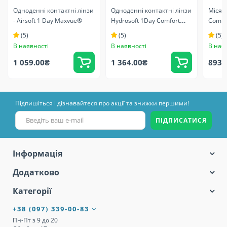
Одноденні контактні лінзи
Одноденні контактні лінзи
Місячн
- Airsoft 1 Day Maxvue®
Hydrosoft 1Day Comfort
MAXVUE®
(5)
(5)
(5)
В наявності
В наявності
В ная
1 059.00₴
1 364.00₴
893.
Підпишіться і дізнавайтеся про акції та знижки першими!
ПІДПИСАТИСЯ
Інформація
Додатково
Категорії
+38 (097) 339-00-83
Пн-Пт з 9 до 20