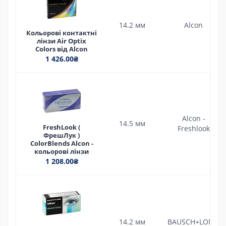
14.2 мм
Alcon
Кольорові контактні
лінзи Air Optix
Colors від Alcon
1 426.00₴
Alcon -
14.5 мм
FreshLook (
Freshlook
ФрешЛук )
ColorBlends Alcon -
кольорові лінзи
1 208.00₴
14.2 мм
BAUSCH+LOMB