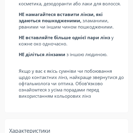
косметика, дезодоранти або лаки для волосся
.
НЕ намагайтеся вставити лінзи, які
здаються пошкодженими,
зламаними,
рваними чи іншим чином пошкодженими
.
НЕ вставляйте більше однієї пари лінз
у
кожне око одночасно
.
НЕ діліться лінзами
з іншою людиною
.
Якщо у вас є якісь сумніви чи побоювання
щодо контактних лінз, найкраще звернутися до
офтальмолога чи оптика. Обов'язково
ознайомтеся з усіма порадами перед
використанням кольорових лінз
Характеристики