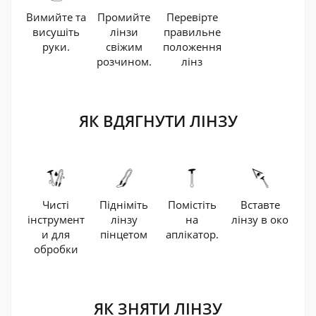
Перевірте
Вимийте та
Промийте
правильне
висушіть
лінзи
положення
руки.
свіжим
лінз
розчином.
ЯК ВДЯГНУТИ ЛІНЗУ
Підніміть
Чисті
Помістіть
Вставте
лінзу
інструмент
на
лінзу в око
пінцетом
и для
аплікатор.
обробки
ЯК ЗНЯТИ ЛІНЗУ