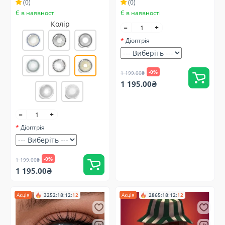
(0)
(0)
Є в наявності
Є в наявності
Колір
Діоптрія
-0%
1 199.00₴
1 195.00₴
Діоптрія
-0%
1 199.00₴
1 195.00₴
Акція
3252
:
18
:
12
:
11
Акція
2865
:
18
:
12
:
11