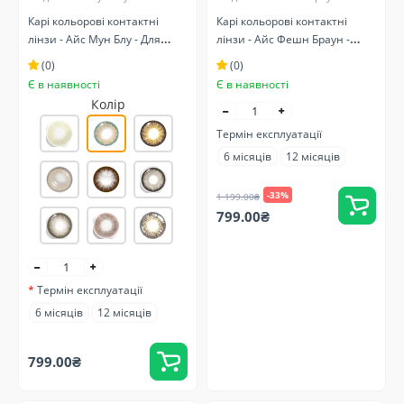
Карі кольорові контактні
Карі кольорові контактні
лінзи - Айс Мун Блу - Для
лінзи - Айс Фешн Браун -
чорних очей - Натуральні
Натуральні з блискітками
(0)
(0)
Є в наявності
Є в наявності
Колір
Термін експлуатації
6 місяців
12 місяців
-33%
1 199.00₴
799.00₴
Термін експлуатації
6 місяців
12 місяців
799.00₴