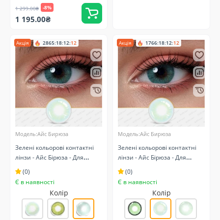
-8%
1 299.00₴
1 195.00₴
Акція
2865
:
18
:
12
:
11
Акція
1766
:
18
:
12
:
11
Модель:Айс Бирюза
Модель:Айс Бирюза
Зелені кольорові контактні
Зелені кольорові контактні
лінзи - Айс Бірюза - Для
лінзи - Айс Бірюза - Для
світлих очей - Натуральні
темних очей - Натуральні
(0)
(0)
Є в наявності
Є в наявності
Колір
Колір