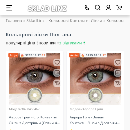
Головна
SkladLinz - Кольорові Контактні Лінзи
Кольорові 
Кольорові лінзи Полтава
популярні
ціна
▲
новинки
▲
з відгуками
▲
▼
▼
▼
Акція
3259
:
18
:
12
:
11
Акція
3259
:
18
:
12
:
11
Модель:0450463467
Модель:Аврора Грин
Аврора Грей - Сірі Контактні
Аврора Грін - Зелені
Лінзи з Діоптріями (Оптичні)
Контактні Лінзи з Діоптріями
Натуральні
(Оптичні) Натуральні