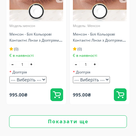
Модель:менсон
Модель: Менсон
Менсон - Білі Кольорові
Менсон - Білі Кольорові
Контактні Лінзи з Діоптріями
Контактні Лінзи з Діоптріями
( Оптичні ) Крейзі/Косплей
( Оптичні ) Крейзі/Косплей -
(0)
(0)
Карнавальні
Є в наявності
Є в наявності
Діоптрія
Діоптрія
995.00₴
995.00₴
Показати ще