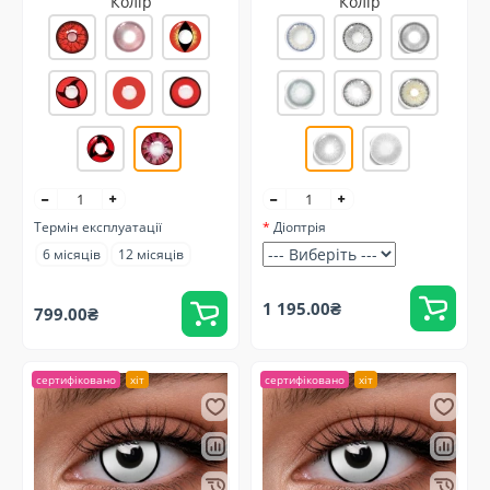
Колір
Колір
Термін експлуатації
Діоптрія
6 місяців
12 місяців
1 195.00₴
799.00₴
сертифіковано
хіт
сертифіковано
хіт