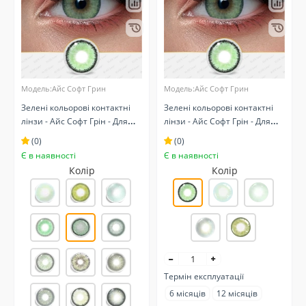
Модель:Айс Софт Грин
Модель:Айс Софт Грин
Зелені кольорові контактні
Зелені кольорові контактні
лінзи - Айс Софт Грін - Для
лінзи - Айс Софт Грін - Для
світлих очей - Натуральні
темних очей - Натуральні
(0)
(0)
Є в наявності
Є в наявності
Колір
Колір
Термін експлуатації
6 місяців
12 місяців