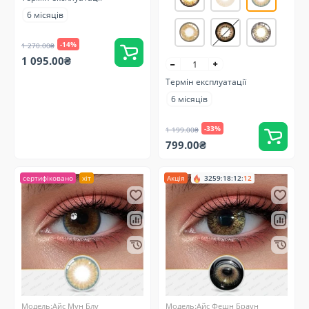
6 місяців
-14%
1 270.00₴
1 095.00₴
Термін експлуатації
6 місяців
-33%
1 199.00₴
799.00₴
сертифіковано
хіт
Акція
3259
:
18
:
12
:
12
Модель:Айс Мун Блу
Модель:Айс Фешн Браун