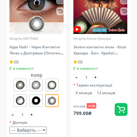
Модель:04575468
Модель:Кискэ Урахара
Аура Найт - Чорні Контактні
Зелені контактні лінзи - Кіске
Лінзи з Діоптріями (Оптичні)
Урахара - Бліч - Крейзі/
Натуральні
Косплей - Аніме
(0)
(0)
Є в наявності
Є в наявності
Колір
Термін експлуатації
6 місяців
12 місяців
-11%
899.00₴
799.00₴
Діоптрія