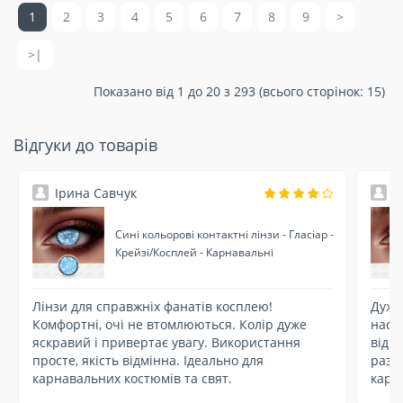
1
2
3
4
5
6
7
8
9
>
>|
Показано від 1 до 20 з 293 (всього сторінок: 15)
Відгуки до товарів
Ірина Савчук
О
Сині кольорові контактні лінзи - Гласіар -
Крейзі/Косплей - Карнавальні
Лінзи для справжніх фанатів косплею!
Дуже 
Комфортні, очі не втомлюються. Колір дуже
насич
яскравий і привертає увагу. Використання
відч
просте, якість відмінна. Ідеально для
разі
карнавальних костюмів та свят.
карн