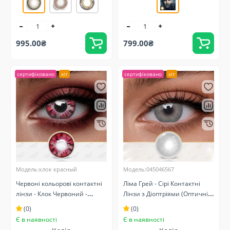
995.00₴
799.00₴
сертифіковано
хіт
сертифіковано
хіт
Модель:клок красный
Модель:045046567
Червоні кольорові контактні
Ліма Грей - Сірі Контактні
лінзи - Клок Червоний -
Лінзи з Діоптріями (Оптичні)
Крейзі/Косплей - Карнавальні
Натуральні
(0)
(0)
Є в наявності
Є в наявності