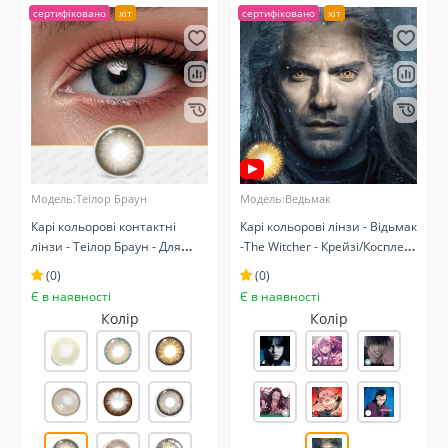
сертифіковано
хіт
сертифіковано
хіт
Модель:Теілор Браун
Модель:Ведьмак
Карі кольорові контактні
Карі кольорові лінзи - Відьмак
лінзи - Теілор Браун - Для
-The Witcher‌ - Крейзі/Косплей
чорних та світлих очей -
- Карнавальні
(0)
(0)
Натуральні
Є в наявності
Є в наявності
Колір
Колір