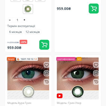
959.00₴
Термін експлуатації
6 місяців
12 місяців
-26%
1 299.00₴
959.00₴
Акція
1601
:
18
:
12
:
11
сертифіковано
хіт
Модель:Аура Грин
Модель: Грин Узор