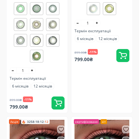
Термін експлуатації
6 місяців
12 місяців
-11%
899.00₴
799.00₴
Термін експлуатації
6 місяців
12 місяців
-11%
899.00₴
799.00₴
Акція
3258
:
18
:
12
:
11
сертифіковано
хіт