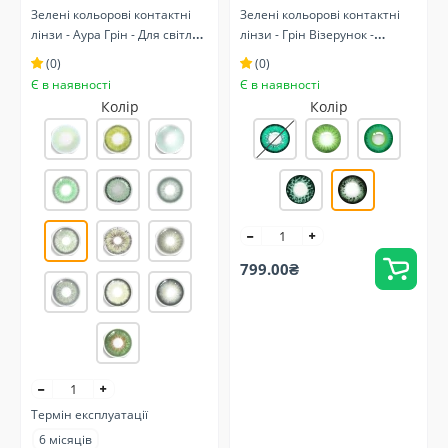
Зелені кольорові контактні
Зелені кольорові контактні
лінзи - Аура Грін - Для світлих
лінзи - Грін Візерунок -
та темних очей - Натуральні
Натуральні
(0)
(0)
Є в наявності
Є в наявності
Колір
Колір
799.00₴
Термін експлуатації
6 місяців