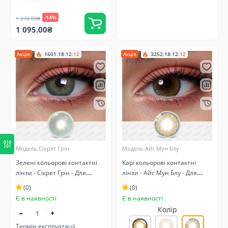
-14%
1 270.00₴
1 095.00₴
Акція
1601
:
18
:
12
:
11
Акція
3252
:
18
:
12
:
11
Модель:Сікрет Грін
Модель:Айс Мун Блу
Зелені кольорові контактні
Карі кольорові контактні
лінзи - Сікрет Грін - Для
лінзи - Айс Мун Блу - Для
світлих та темних очей -
світлих очей - Натуральні
(0)
(0)
Натуральні
Є в наявності
Є в наявності
Колір
Термін експлуатації