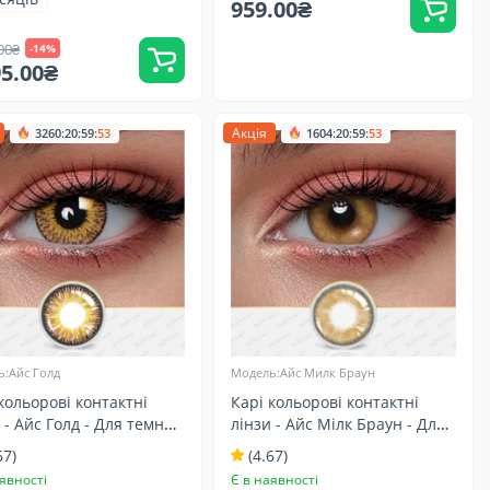
959.00₴
00₴
-14%
95.00₴
:
:
:
Акція
:
:
:
3260
20
59
51
1604
20
59
51
:Айс Голд
Модель:Айс Милк Браун
кольорові контактні
Карі кольорові контактні
 - Айс Голд - Для темних
лінзи - Айс Мілк Браун - Для
- Натуральні
світлих очей - Натуральні
67)
(4.67)
явності
Є в наявності