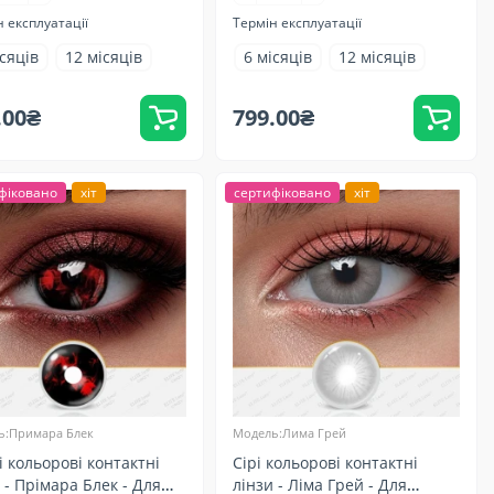
 експлуатації
Термін експлуатації
ісяців
12 місяців
6 місяців
12 місяців
.00₴
799.00₴
фіковано
хіт
сертифіковано
хіт
ь:Примара Блек
Модель:Лима Грей
 кольорові контактні
Сірі кольорові контактні
 - Прімара Блек - Для
лінзи - Ліма Грей - Для