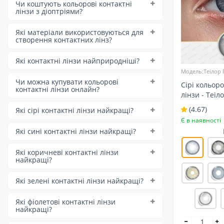
Чи коштують кольорові контактні
лінзи з діоптріями?
Які матеріали використовуються для
створення контактних лінз?
Які контактні лінзи найприродніші?
Модель:Теілор 
Чи можна купувати кольорові
Сірі кольоро
контактні лінзи онлайн?
лінзи - Теіл
темних та св
(4.67)
Які сірі контактні лінзи найкращі?
Натуральні
Є в наявності
Які сині контактні лінзи найкращі?
Які коричневі контактні лінзи
найкращі?
Які зелені контактні лінзи найкращі?
Які фіолетові контактні лінзи
найкращі?