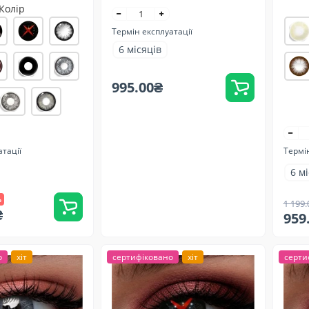
Колір
Термін експлуатації
6 місяців
995.00₴
атації
Термін
6 м
%
1 199.
₴
959
о
хіт
сертифіковано
хіт
серти