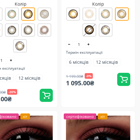
Колір
Колір
Термін експлуатації
6 місяців
12 місяців
 експлуатації
1 199.00₴
-9%
ісяців
12 місяців
1 095.00₴
00₴
-20%
.00₴
фіковано
хіт
сертифіковано
хіт