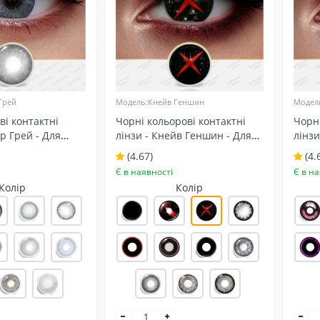
Грей
Модель:Кнейв Геншин
Модел
ві контактні
Чорні кольорові контактні
Чорні
ор Грей - Для
лінзи - Кнейв Геншин - Для
лінзи
ітлих очей -
світлих очей
(4.67)
(4.
Є в наявності
Є в на
Колір
Колір