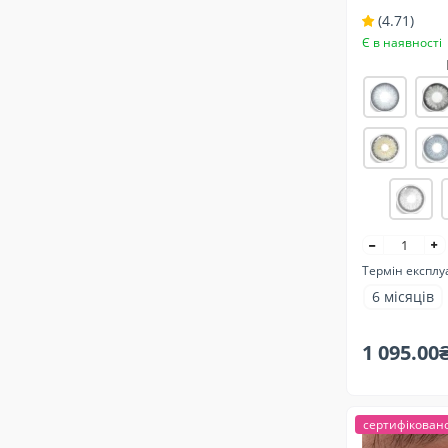
темних та св
(4.71)
Натуральні
Є в наявності
Термін експлу
6 місяців
1 095.00
сертифікован