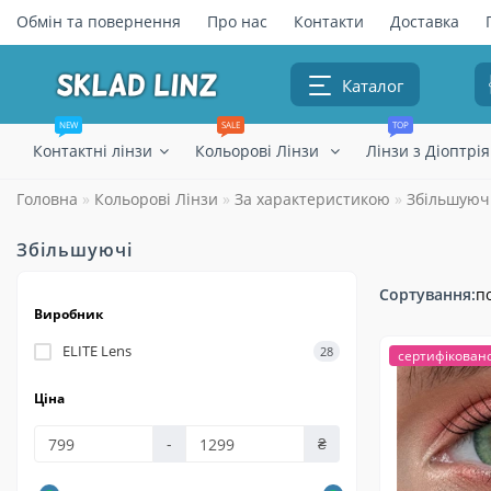
Обмін та повернення
Про нас
Контакти
Доставка
Каталог
NEW
SALE
TOP
Контактні лінзи
Кольорові Лінзи
Лінзи з Діоптрі
Головна
Кольорові Лінзи
За характеристикою
Збільшуюч
Збільшуючі
Сортування:
п
Виробник
ELITE Lens
28
сертифікован
Ціна
-
₴