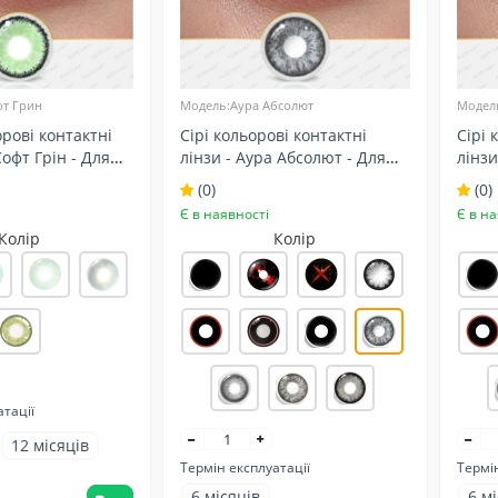
фт Грин
Модель:Аура Абсолют
Модел
орові контактні
Сірі кольорові контактні
Сірі 
Софт Грін - Для
лінзи - Аура Абсолют - Для
лінзи
 - Натуральні
темних та світлих очей -
темни
(0)
(0)
Натуральні
Нату
Є в наявності
Є в на
Колір
Колір
атації
12 місяців
Термін експлуатації
Термін
6 місяців
6 м