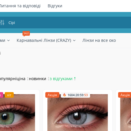
Питання та відповіді
Відгуки
SALE
ями
Карнавальні Лінзи (CRAZY)
Лінзи на все око
і
опулярні
ціна
▲
новинки
▲
з відгуками
▲
▼
▼
▼
о
хіт
Акція
:
:
:
Акція
1604
20
59
51