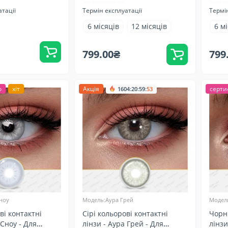
атації
Термін експлуатації
Термін
6 місяців
12 місяців
6 м
799.00₴
799
о
хіт
Акція
:
:
:
серти
1604
20
59
51
ноу
Модель:Аура Грей
Модел
ві контактні
Сірі кольорові контактні
Чорні
 Сноу - Для
лінзи - Аура Грей - Для
лінзи