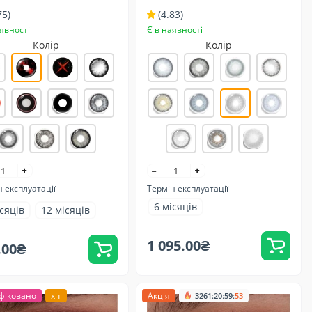
их очей
темних та світлих очей -
75)
(4.83)
Натуральні
явності
Є в наявності
Колір
Колір
 експлуатації
Термін експлуатації
6 місяців
ісяців
12 місяців
1 095.00₴
.00₴
фіковано
хіт
Акція
:
:
:
3261
20
59
51