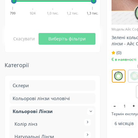
799
924
1,0 тис.
1,2 тис.
1,3 тис.
Модель:Айс Со
Зелені коль
Скасувати
Виберіть фільтри
лінзи - Айс 
темних очей
(0)
Є в наявності
Категорії
Склери
Кольорові лінзи чоловічі
Кольорові Лінзи
Термін експлу
6 місяців
Колір лінз
Натуральні Лінзи