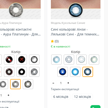
ь:Аура Платинум
Модель:Кукольные Синие
кольорові контактні
Сині кольорові лінзи -
 - Аура Платинум - Для
Лялькові Сині - Для темних
х та світлих очей -
очей - Натуральні
(0)
ральні
явності
Є в наявності
Колір
Колір
Термін експлуатації
6 місяців
12 місяців
 експлуатації
ісяців