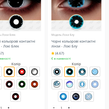
ь:Локи Блек
Модель:Локи Блу
 кольорові контактні
Чорні кольорові контактні
 - Локі Блек
лінзи - Локі Блу
67)
(4.67)
явності
Є в наявності
Колір
Колір