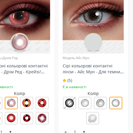
ь:Дрим Рэд
Модель:Айс Мун
ні кольорові контактні
Сірі кольорові контактні
 - Дрім Ред - Крейзі/
лінзи - Айс Мун - Для темних
лей - Карнавальні
очей - Натуральні
(5)
явності
Є в наявності
Колір
Колір