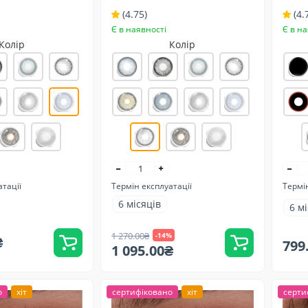
ітлих очей -
темних та світлих очей -
світл
(4.75)
(4.
Натуральні
Є в наявності
Є в на
Колір
Колір
атації
Термін експлуатації
Термін
6 місяців
6 м
1 270.00₴
-14%
₴
799
1 095.00₴
о
хіт
сертифіковано
хіт
серти