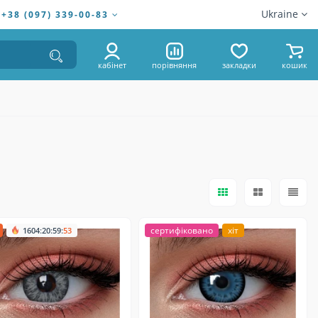
Ukraine
+38 (097) 339-00-83
кабінет
порівняння
закладки
кошик
:
:
:
сертифіковано
хіт
1604
20
59
51