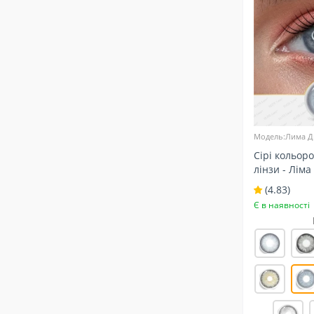
Модель:Лима Д
Сірі кольоро
лінзи - Ліма
та світлих о
(4.83)
Є в наявності