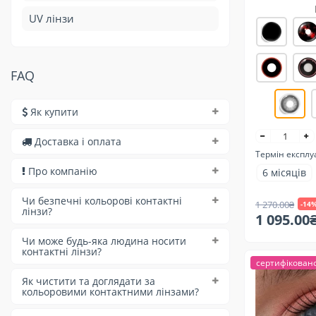
UV лінзи
FAQ
Як купити
Доставка і оплата
Термін експлу
Про компанію
6 місяців
Чи безпечні кольорові контактні
1 270.00₴
-14
лінзи?
1 095.00
Чи може будь-яка людина носити
контактні лінзи?
сертифікован
Як чистити та доглядати за
кольоровими контактними лінзами?