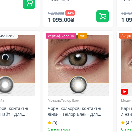
1 270.00₴
1 270.
-14%
1 095.00₴
1 0
:
:
:
сертифіковано
хіт
Акція
54
20
59
51
айт
Модель:Теілор Блек
Модель
рові контактні
Чорні кольорові контактні
Карі 
 Найт - Для
лінзи - Теілор Блек - Для
лінзи
ітлих очей -
темних та світлих очей -
очей 
(0)
(4.
Натуральні
Є в наявності
Є в на