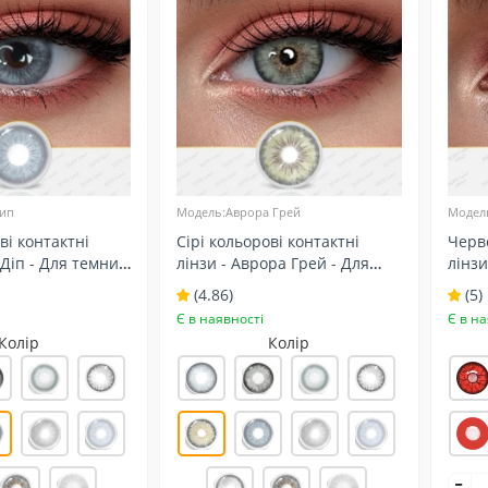
ип
Модель:Аврора Грей
Модел
ві контактні
Сірі кольорові контактні
Черво
 Діп - Для темних
лінзи - Аврора Грей - Для
лінзи
чей - Натуральні
темних та світлих очей -
Косп
(4.86)
(5)
Натуральні
Є в наявності
Є в на
Колір
Колір