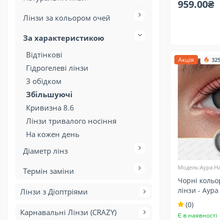
959.00₴
Лінзи за кольором очей
За характеристикою
Відтінкові
Акція
32
Гідрогелеві лінзи
З обідком
Збільшуючі
Кривизна 8.6
Лінзи тривалого носіння
На кожен день
Діаметр лінз
Модель:Аура Н
Термін заміни
Чорні кольо
лінзи - Аура
Лінзи з Діоптріями
темних та св
(0)
Натуральні
Карнавальні Лінзи (CRAZY)
Є в наявності