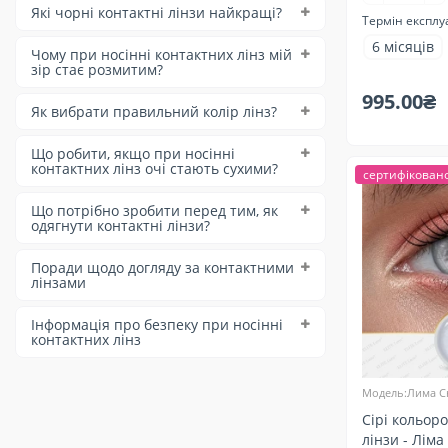
Які чорні контактні лінзи найкращі?
Термін експлу
6 місяців
Чому при носінні контактних лінз мій
зір стає розмитим?
995.00₴
Як вибрати правильний колір лінз?
Що робити, якщо при носінні
контактних лінз очі стають сухими?
сертифікован
Що потрібно зробити перед тим, як
одягнути контактні лінзи?
Поради щодо догляду за контактними
лінзами
Інформація про безпеку при носінні
контактних лінз
Модель:Лима С
Сірі кольоро
лінзи - Ліма