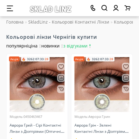
Головна
SkladLinz - Кольорові Контактні Лінзи
Кольорові л
Кольорові лінзи Чернігів купити
популярні
ціна
▲
новинки
▲
з відгуками
▲
▼
▼
▼
Акція
3262
:
07
:
33
:
27
Акція
3262
:
07
:
33
:
27
Модель:0450463467
Модель:Аврора Грин
Аврора Грей - Сірі Контактні
Аврора Грін - Зелені
Лінзи з Діоптріями (Оптичні)
Контактні Лінзи з Діоптріями
Натуральні
(Оптичні) Натуральні