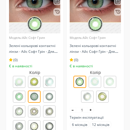
Модель:Айс Софт Грин
Модель:Айс Софт Грин
Зелені кольорові контактні
Зелені кольорові контактні
лінзи - Айс Софт Грін - Для
лінзи - Айс Софт Грін - Для
світлих очей - Натуральні
темних очей - Натуральні
(0)
(0)
Є в наявності
Є в наявності
Колір
Колір
Термін експлуатації
6 місяців
12 місяців