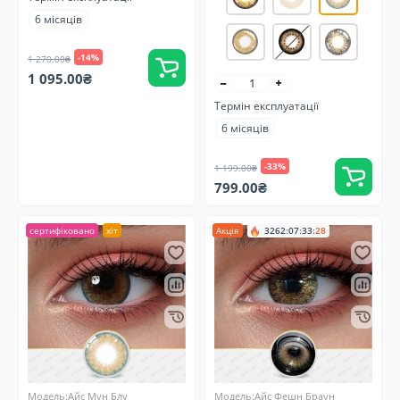
6 місяців
-14%
1 270.00₴
1 095.00₴
Термін експлуатації
6 місяців
-33%
1 199.00₴
799.00₴
сертифіковано
хіт
Акція
3262
:
07
:
33
:
27
Модель:Айс Мун Блу
Модель:Айс Фешн Браун