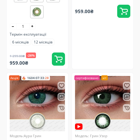
959.00₴
Термін експлуатації
6 місяців
12 місяців
-26%
1 299.00₴
959.00₴
Акція
1604
:
07
:
33
:
27
сертифіковано
хіт
Модель:Аура Грин
Модель: Грин Узор