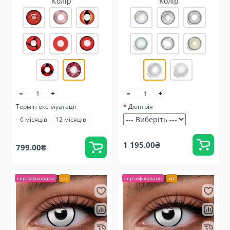
Колір
Колір
Термін експлуатації
Діоптрія
6 місяців
12 місяців
1 195.00₴
799.00₴
сертифіковано
хіт
сертифіковано
хіт