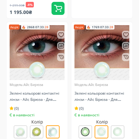
-8%
1 299.00₴
1 195.00₴
Акція
2868
:
07
:
33
:
27
Акція
1769
:
07
:
33
:
27
Модель:Айс Бирюза
Модель:Айс Бирюза
Зелені кольорові контактні
Зелені кольорові контактні
лінзи - Айс Бірюза - Для
лінзи - Айс Бірюза - Для
світлих очей - Натуральні
темних очей - Натуральні
(0)
(0)
Є в наявності
Є в наявності
Колір
Колір