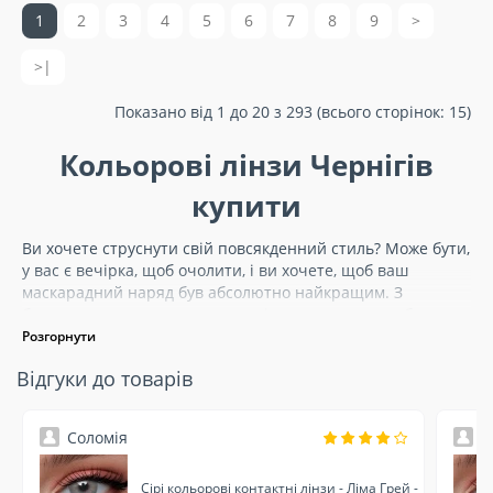
1
2
3
4
5
6
7
8
9
>
>|
Показано від 1 до 20 з 293 (всього сторінок: 15)
Кольорові лінзи Чернігів
купити
Ви хочете струснути свій повсякденний стиль? Може бути,
у вас є вечірка, щоб очолити, і ви хочете, щоб ваш
маскарадний наряд був абсолютно найкращим. З
безрецептурних контактними лінзами ви можете бути
впевнені, що у вас будуть самі приголомшливі аксесуари
Розгорнути
для костюмів. Прийшовши в цілу веселку квітів і
Відгуки до товарів
нескінченних різних стилів, ви обов'язково зможете
знайти лінзи, які ідеально підходять для вашого
персонажа або стилю. Всі ваші друзі напевно будуть
Соломія
О
питати вас, де ви отримали свої нові контактні лінзи, так
що будьте першим, щоб почати це фанкі захоплення.
Сірі кольорові контактні лінзи - Ліма Грей -