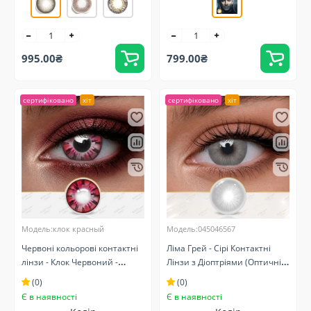
995.00₴
799.00₴
сертифіковано
хіт
сертифіковано
хіт
Модель:клок красный
Модель:045046567
Червоні кольорові контактні
Ліма Грей - Сірі Контактні
лінзи - Клок Червоний -
Лінзи з Діоптріями (Оптичні)
Крейзі/Косплей - Карнавальні
Натуральні
(0)
(0)
Є в наявності
Є в наявності