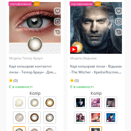
сертифіковано
хіт
сертифіковано
хіт
Модель:Теілор Браун
Модель:Ведьмак
Карі кольорові контактні
Карі кольорові лінзи - Відьмак
лінзи - Теілор Браун - Для
-The Witcher‌ - Крейзі/Косплей
чорних та світлих очей -
- Карнавальні
(0)
(0)
Натуральні
Є в наявності
Є в наявності
Колір
Колір