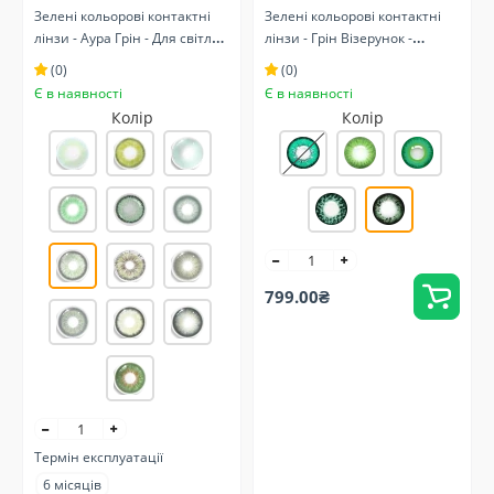
Зелені кольорові контактні
Зелені кольорові контактні
лінзи - Аура Грін - Для світлих
лінзи - Грін Візерунок -
та темних очей - Натуральні
Натуральні
(0)
(0)
Є в наявності
Є в наявності
Колір
Колір
799.00₴
Термін експлуатації
6 місяців