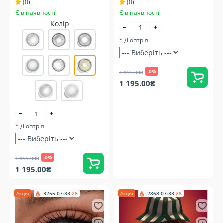
(0)
(0)
Є в наявності
Є в наявності
Колір
Діоптрія
-0%
1 199.00₴
1 195.00₴
Діоптрія
-0%
1 199.00₴
1 195.00₴
Акція
3255
:
07
:
33
:
27
Акція
2868
:
07
:
33
:
27