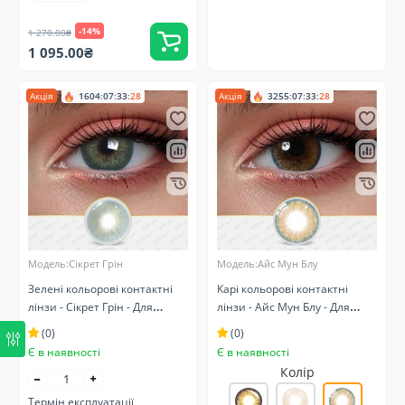
-14%
1 270.00₴
1 095.00₴
Акція
1604
:
07
:
33
:
27
Акція
3255
:
07
:
33
:
27
Модель:Сікрет Грін
Модель:Айс Мун Блу
Зелені кольорові контактні
Карі кольорові контактні
лінзи - Сікрет Грін - Для
лінзи - Айс Мун Блу - Для
світлих та темних очей -
світлих очей - Натуральні
(0)
(0)
Натуральні
Є в наявності
Є в наявності
Колір
Термін експлуатації