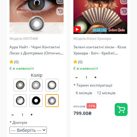
Модель:04575468
Модель:Кискэ Урахара
Аура Найт - Чорні Контактні
Зелені контактні лінзи - Кіске
Лінзи з Діоптріями (Оптичні)
Урахара - Бліч - Крейзі/
Натуральні
Косплей - Аніме
(0)
(0)
Є в наявності
Є в наявності
Колір
Термін експлуатації
6 місяців
12 місяців
-11%
899.00₴
799.00₴
Діоптрія