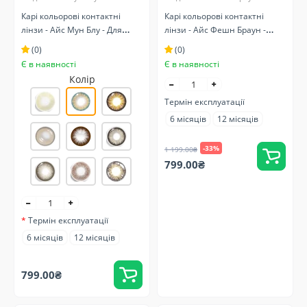
Карі кольорові контактні
Карі кольорові контактні
лінзи - Айс Мун Блу - Для
лінзи - Айс Фешн Браун -
чорних очей - Натуральні
Натуральні з блискітками
(0)
(0)
Є в наявності
Є в наявності
Колір
Термін експлуатації
6 місяців
12 місяців
-33%
1 199.00₴
799.00₴
Термін експлуатації
6 місяців
12 місяців
799.00₴