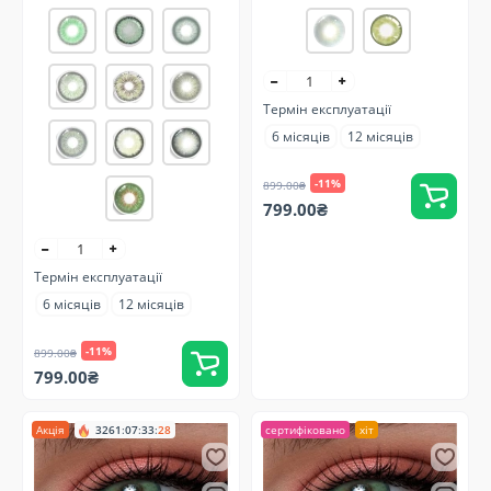
Термін експлуатації
6 місяців
12 місяців
-11%
899.00₴
799.00₴
Термін експлуатації
6 місяців
12 місяців
-11%
899.00₴
799.00₴
Акція
3261
:
07
:
33
:
27
сертифіковано
хіт