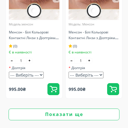
Модель:менсон
Модель: Менсон
Менсон - Білі Кольорові
Менсон - Білі Кольорові
Контактні Лінзи з Діоптріями
Контактні Лінзи з Діоптріями
( Оптичні ) Крейзі/Косплей
( Оптичні ) Крейзі/Косплей -
(0)
(0)
Карнавальні
Є в наявності
Є в наявності
Діоптрія
Діоптрія
995.00₴
995.00₴
Показати ще