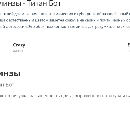
инзы - Титан Бот
иоптрий для механических, космических и cyberpunk-образов. Чёрный 
а с естественным цветом заметна сразу, а на карих и почти чёрных ос
новой фотосессии. Это обычные контактные линзы для радужки, а не скл
Crazy
E
линзы
П
линзы
ан Бот
ктер рисунка, насыщенность цвета, выраженность контура и в