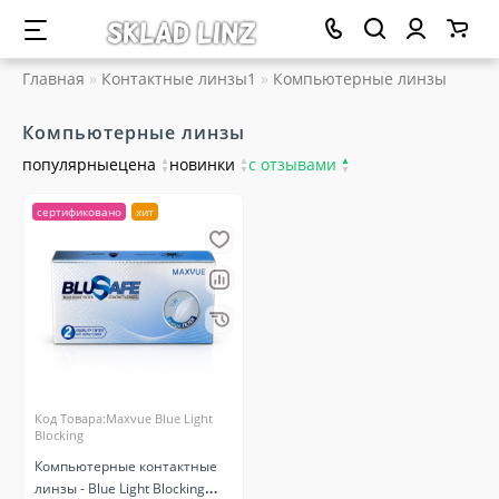
Главная
Контактные линзы1
Компьютерные линзы
Компьютерные линзы
популярные
цена
▲
новинки
▲
с отзывами
▲
▼
▼
▼
сертификовано
хит
Код Товара:Maxvue Blue Light
Blocking
Компьютерные контактные
линзы - Blue Light Blocking