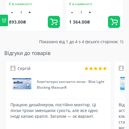
Є в наявності
Є в наявності
893.00₴
1 364.00₴
Показано від 1 до 4 з 4 (всього сторінок: 1)
Відгуки до товарів
Сергій
Д
Комп'ютерні контактні лінзи - Blue Light
Blocking Maxvue®
Працюю дизайнером, постійно монітор. Ці
Відмі
лінзи трохи зменшили сухість, але все одно
асти
іноді капаю краплі. Загалом — ок варіант.
комф
стаб
мате