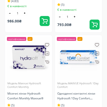
(4.83)
(5)
Є в наявності
Є в наявності
986.00₴
793.00₴
сертифіковано
хіт
сертифіковано
хіт
Модель:Maxvue Hydrosoft
Модель:MAXVUE Hydrosoft 1Day
Comfort Monthly
Comfort
Місячні лінзи Hydrosoft
Одноденні контактні лінзи
Comfort Monthly Maxvue®
Hydrosoft 1Day Comfort
MAXVUE®
(5)
(5)