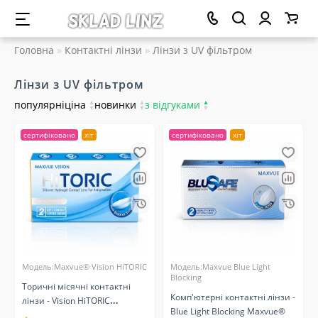
Головна
Контактні лінзи
Лінзи з UV фільтром
Лінзи з UV фільтром
популярні
ціна
▲
новинки
▲
з відгуками
▲
▼
▼
▼
сертифіковано
хіт
сертифіковано
хіт
Модель:Maxvue® Vision HiTORIC
Модель:Maxvue Blue Light
Blocking
Торичні місячні контактні
Комп'ютерні контактні лінзи -
лінзи - Vision HiTORIC
Blue Light Blocking Maxvue®
Maxvue®